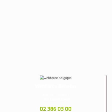
Webforce Benelux
Avenue du Japon 1
1420 Braine l’Alleud
02 386 03 00