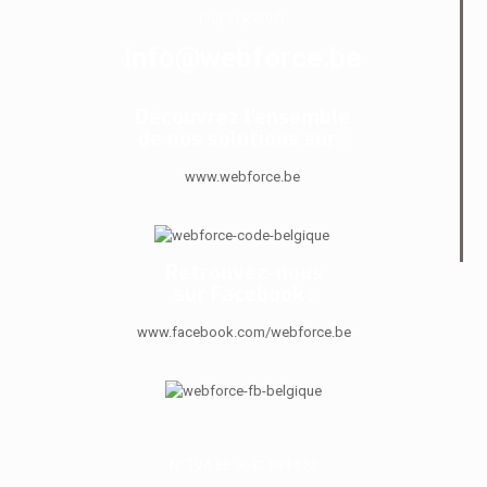
(Appel gratuit)
info@webforce.be
Découvrez l’ensemble
de nos solutions sur :
www.webforce.be
Retrouvez-nous
sur Facebook :
www.facebook.com/webforce.be
N° TVA BE 0632 694 673